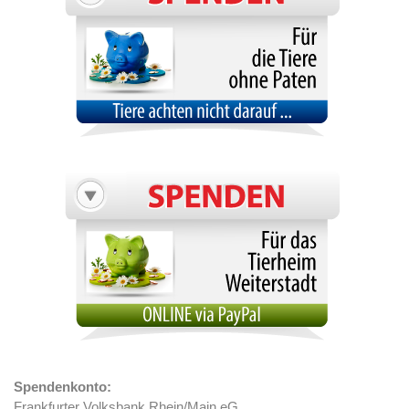
Spendenkonto:
Frankfurter Volksbank Rhein/Main eG