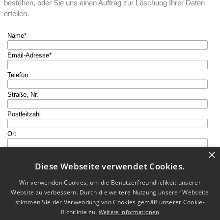
bestehen, oder Sie uns einen Auftrag zur Löschung Ihrer Daten
erteilen.
Name
*
Email-Adresse
*
Telefon
Straße, Nr.
Postleitzahl
Ort
×
Nachricht
*
Diese Webseite verwendet Cookies.
Wir verwenden Cookies, um die Benutzerfreundlichkeit unserer
Website zu verbessern. Durch die weitere Nutzung unserer Webseite
stimmen Sie der Verwendung von Cookies gemäß unserer Cookie-
Richtlinie zu.
Weitere Informationen