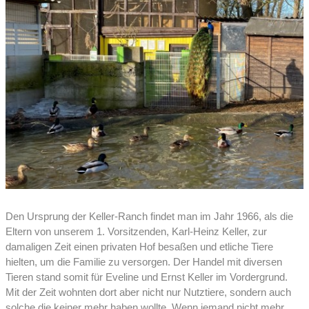
Den Ursprung der Keller-Ranch findet man im Jahr 1966, als die
Eltern von unserem 1. Vorsitzenden, Karl-Heinz Keller, zur
damaligen Zeit einen privaten Hof besaßen und etliche Tiere
hielten, um die Familie zu versorgen. Der Handel mit diversen
Tieren stand somit für Eveline und Ernst Keller im Vordergrund.
Mit der Zeit wohnten dort aber nicht nur Nutztiere, sondern auch
solche die keiner mehr haben wollte. Wenn jemand nicht mehr