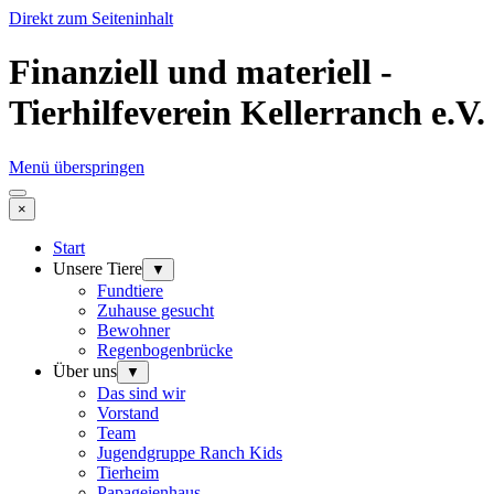
Direkt zum Seiteninhalt
Finanziell und materiell -
Tierhilfeverein Kellerranch e.V.
Menü überspringen
×
Start
Unsere Tiere
▼
Fundtiere
Zuhause gesucht
Bewohner
Regenbogenbrücke
Über uns
▼
Das sind wir
Vorstand
Team
Jugendgruppe Ranch Kids
Tierheim
Papageienhaus