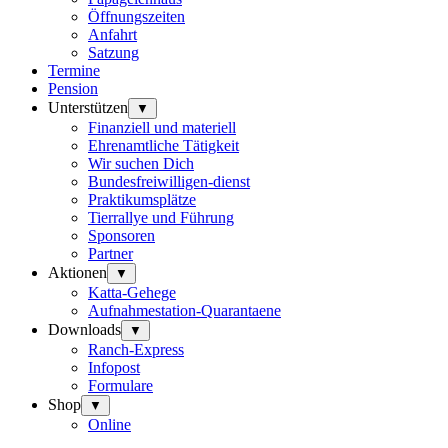
Öffnungszeiten
Anfahrt
Satzung
Termine
Pension
Unterstützen
▼
Finanziell und materiell
Ehrenamtliche Tätigkeit
Wir suchen Dich
Bundesfreiwilligen-dienst
Praktikumsplätze
Tierrallye und Führung
Sponsoren
Partner
Aktionen
▼
Katta-Gehege
Aufnahmestation-Quarantaene
Downloads
▼
Ranch-Express
Infopost
Formulare
Shop
▼
Online