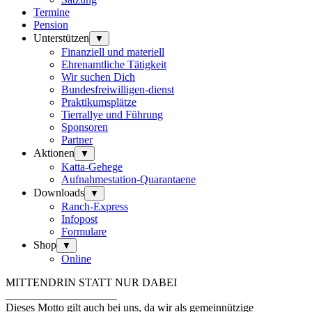
Termine
Pension
Unterstützen
▼
Finanziell und materiell
Ehrenamtliche Tätigkeit
Wir suchen Dich
Bundesfreiwilligen-dienst
Praktikumsplätze
Tierrallye und Führung
Sponsoren
Partner
Aktionen
▼
Katta-Gehege
Aufnahmestation-Quarantaene
Downloads
▼
Ranch-Express
Infopost
Formulare
Shop
▼
Online
MITTENDRIN STATT NUR DABEI
____________________
Dieses Motto gilt auch bei uns, da wir als gemeinnützige