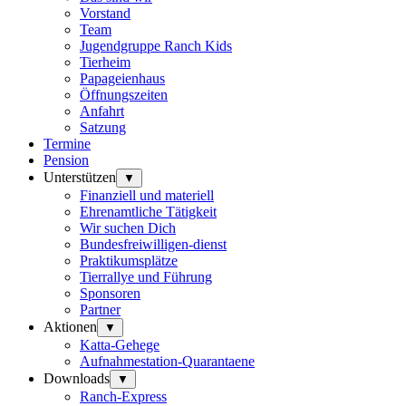
Vorstand
Team
Jugendgruppe Ranch Kids
Tierheim
Papageienhaus
Öffnungszeiten
Anfahrt
Satzung
Termine
Pension
Unterstützen
▼
Finanziell und materiell
Ehrenamtliche Tätigkeit
Wir suchen Dich
Bundesfreiwilligen-dienst
Praktikumsplätze
Tierrallye und Führung
Sponsoren
Partner
Aktionen
▼
Katta-Gehege
Aufnahmestation-Quarantaene
Downloads
▼
Ranch-Express